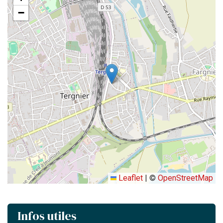
−
Leaflet
|
©
OpenStreetMap
Infos utiles