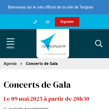
Gestion des traceurs
Aller
Bienvenue sur le site officiel de la ville de Tergnier
au
contenu
Signaler
MENU
Agenda
Concerts de Gala
Concerts de Gala
Le
09
mai
2025
à partir de 20h30