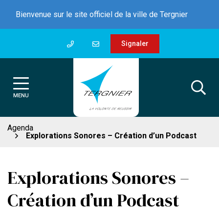
Gestion des traceurs
Aller
Bienvenue sur le site officiel de la ville de Tergnier
au
contenu
Signaler
MENU
Agenda
Explorations Sonores – Création d’un Podcast
Explorations Sonores –
Création d’un Podcast