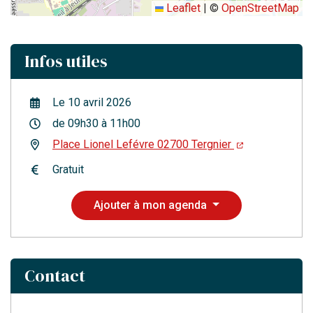
Leaflet
|
©
OpenStreetMap
Infos utiles
Le
10
avril
2026
de 09h30 à 11h00
Place Lionel Lefévre 02700 Tergnier
Gratuit
Ajouter à mon agenda
Contact