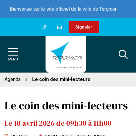
Gestion des traceurs
Aller
Bienvenue sur le site officiel de la ville de Tergnier
au
contenu
Signaler
MENU
Agenda
Le coin des mini-lecteurs
Le coin des mini-lecteurs
Le
10
avril
2026
de 09h30 à 11h00