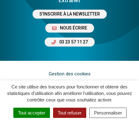
Extranet
S'INSCRIRE À LA NEWSLETTER
NOUS ÉCRIRE
03 23 57 11 27
Gestion des cookies
Plan du site
Ce site utilise des traceurs pour fonctionner et obtenir des
statistiques d'utilisation afin améliorer l'utilisation, vous pouvez
Mentions légales
contrôler ceux que vous souhaitez activer.
Crédits
Tout accepter
Tout refuser
Personnaliser
Accessibilité : Non Conforme
Politique de confidentialité