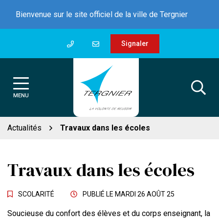
Gestion des traceurs
Aller
Bienvenue sur le site officiel de la ville de Tergnier
au
contenu
Signaler
MENU
Actualités
Travaux dans les écoles
Travaux dans les écoles
SCOLARITÉ
PUBLIÉ LE
MARDI 26 AOÛT 25
Soucieuse du confort des élèves et du corps enseignant, la