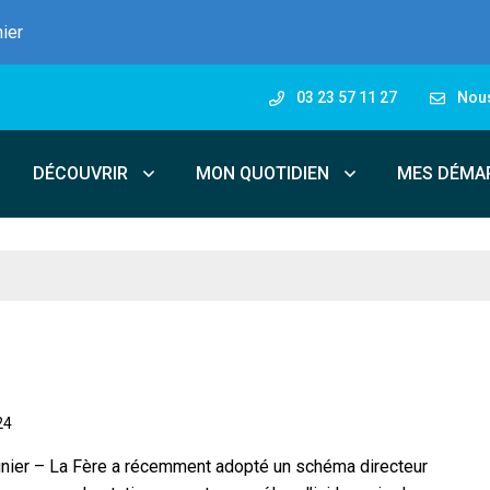
nier
03 23 57 11 27
Nous
DÉCOUVRIR
MON QUOTIDIEN
MES DÉMA
24
ier – La Fère a récemment adopté un schéma directeur