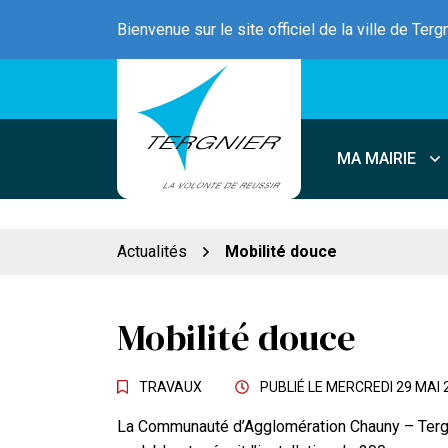
Gestion des traceurs
Aller
Bienvenue sur le site officiel de la ville de Terg
au
contenu
MA MAIRIE
Actualités
Mobilité douce
Mobilité douce
TRAVAUX
PUBLIÉ LE
MERCREDI 29 MAI 
La Communauté d’Agglomération Chauny – Tergn