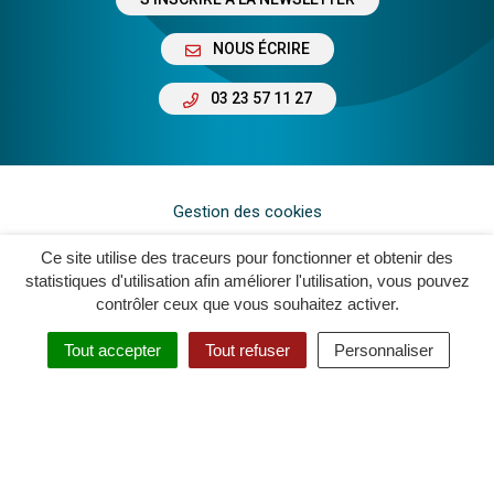
NOUS ÉCRIRE
03 23 57 11 27
Gestion des cookies
Plan du site
Ce site utilise des traceurs pour fonctionner et obtenir des
statistiques d'utilisation afin améliorer l'utilisation, vous pouvez
Mentions légales
contrôler ceux que vous souhaitez activer.
Crédits
Tout accepter
Tout refuser
Personnaliser
Accessibilité : Non Conforme
Politique de confidentialité