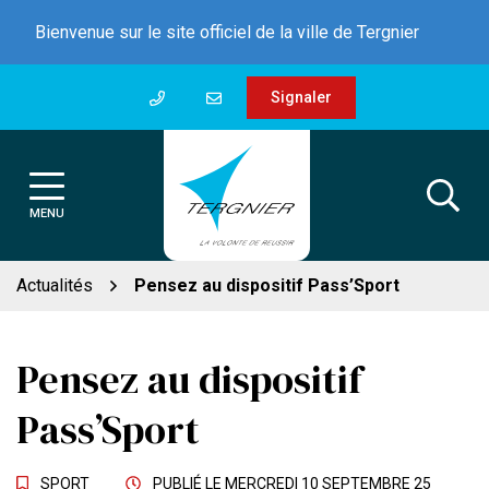
Gestion des traceurs
Aller
Bienvenue sur le site officiel de la ville de Tergnier
au
contenu
Signaler
MENU
Actualités
Pensez au dispositif Pass’Sport
Pensez au dispositif
Pass’Sport
SPORT
PUBLIÉ LE
MERCREDI 10 SEPTEMBRE 25