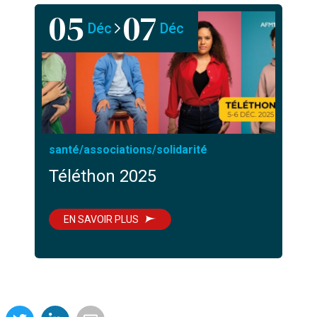
05
07
Déc
Déc
Du
santé
/
associations
/
solidarité
Téléthon 2025
EN SAVOIR PLUS