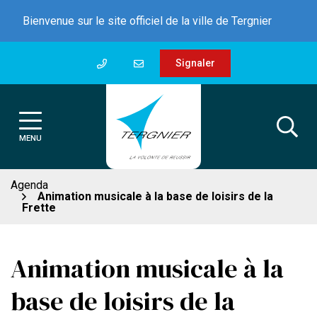
Gestion des traceurs
Aller
Bienvenue sur le site officiel de la ville de Tergnier
au
contenu
Signaler
MENU
Agenda
Animation musicale à la base de loisirs de la
Frette
Animation musicale à la
base de loisirs de la