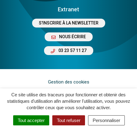
Extranet
S'INSCRIRE À LA NEWSLETTER
NOUS ÉCRIRE
03 23 57 11 27
Gestion des cookies
Plan du site
Ce site utilise des traceurs pour fonctionner et obtenir des
statistiques d'utilisation afin améliorer l'utilisation, vous pouvez
Mentions légales
contrôler ceux que vous souhaitez activer.
Crédits
Tout accepter
Tout refuser
Personnaliser
Accessibilité : Non Conforme