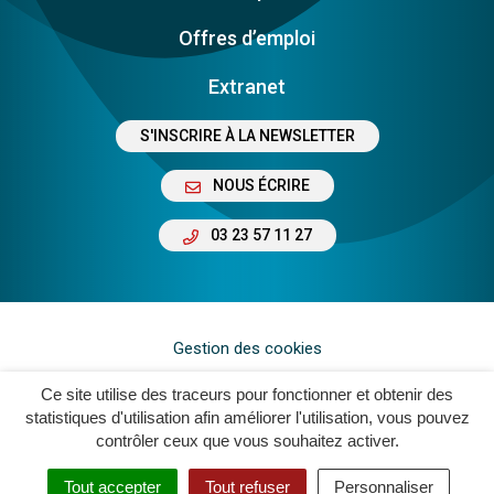
Offres d’emploi
Extranet
S'INSCRIRE À LA NEWSLETTER
NOUS ÉCRIRE
03 23 57 11 27
Gestion des cookies
Plan du site
Ce site utilise des traceurs pour fonctionner et obtenir des
statistiques d'utilisation afin améliorer l'utilisation, vous pouvez
Mentions légales
contrôler ceux que vous souhaitez activer.
Crédits
Tout accepter
Tout refuser
Personnaliser