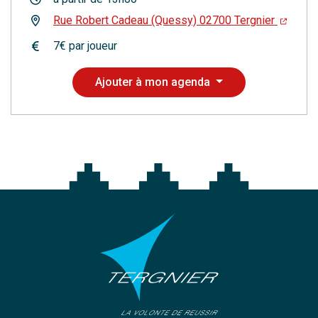
Rue Robert Cadeau (Quessy) 02700 Tergnier
7€ par joueur
Ajouter à mon agenda