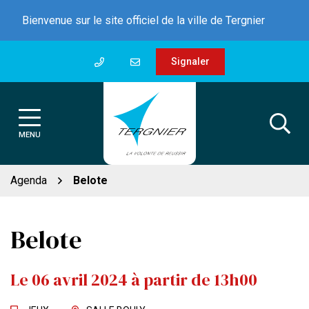
Gestion des traceurs
Aller
Bienvenue sur le site officiel de la ville de Tergnier
au
contenu
Signaler
MENU
Agenda
Belote
Belote
Le
06
avril
2024
à partir de 13h00