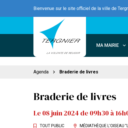
Gestion des traceurs
Aller
Bienvenue sur le site officiel de la ville de Terg
au
contenu
MA MAIRIE
Agenda
Braderie de livres
Braderie de livres
Le
08
juin
2024
de 09h30 à 16h
TOUT PUBLIC
MÉDIATHÈQUE L'OISEAU "L