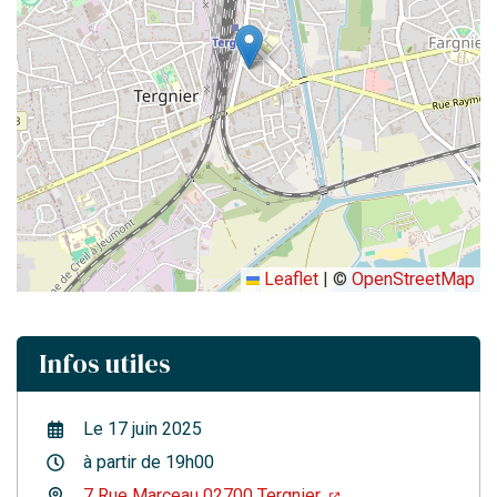
Leaflet
|
©
OpenStreetMap
Infos utiles
Le
17
juin
2025
à partir de 19h00
7 Rue Marceau 02700 Tergnier