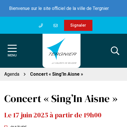
Gestion des traceurs
Aller
Bienvenue sur le site officiel de la ville de Tergnier
au
contenu
Signaler
MENU
Agenda
Concert « Sing’In Aisne »
Concert « Sing’In Aisne »
Le
17
juin
2025
à partir de 19h00