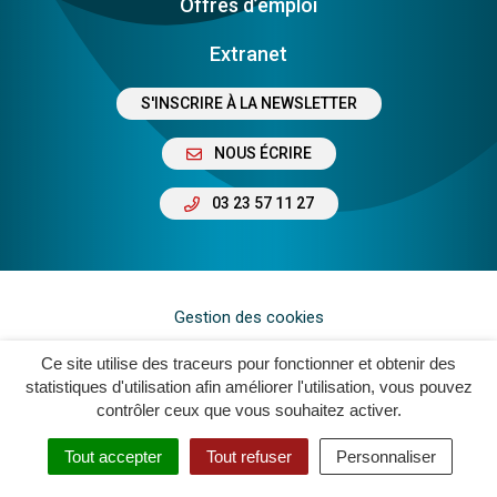
Offres d’emploi
Extranet
S'INSCRIRE À LA NEWSLETTER
NOUS ÉCRIRE
03 23 57 11 27
Gestion des cookies
Plan du site
Ce site utilise des traceurs pour fonctionner et obtenir des
statistiques d'utilisation afin améliorer l'utilisation, vous pouvez
Mentions légales
contrôler ceux que vous souhaitez activer.
Crédits
Tout accepter
Tout refuser
Personnaliser
Accessibilité : Non Conforme