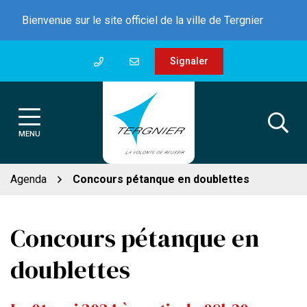
Gestion des traceurs
Aller
Bienvenue sur le site officiel de la ville de Tergnier
au
contenu
Signaler
MENU
Agenda
Concours pétanque en doublettes
Concours pétanque en
doublettes