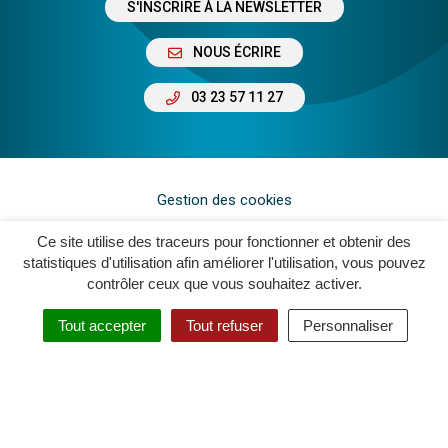
S'INSCRIRE À LA NEWSLETTER
NOUS ÉCRIRE
03 23 57 11 27
Gestion des cookies
Plan du site
Ce site utilise des traceurs pour fonctionner et obtenir des
statistiques d'utilisation afin améliorer l'utilisation, vous pouvez
Mentions légales
contrôler ceux que vous souhaitez activer.
Crédits
Tout accepter
Tout refuser
Personnaliser
Accessibilité : Non Conforme
Politique de confidentialité