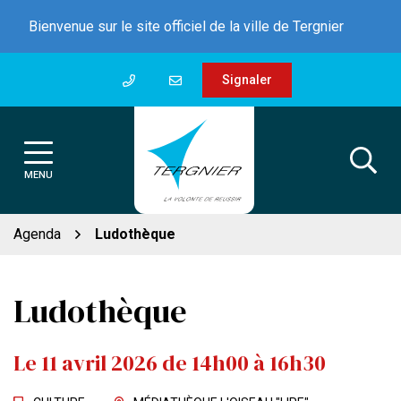
Gestion des traceurs
Aller
Bienvenue sur le site officiel de la ville de Tergnier
au
contenu
Signaler
MENU
Agenda
Ludothèque
Ludothèque
Le
11
avril
2026
de 14h00 à 16h30