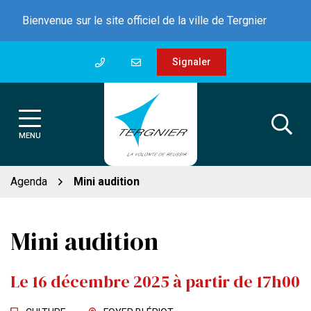
Gestion des traceurs
Aller
Bienvenue sur le site officiel de la ville de Tergnier
au
contenu
Signaler
MENU
Agenda
Mini audition
Mini audition
Le
16
décembre
2025
à partir de 17h00