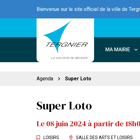
Gestion des traceurs
Aller
Bienvenue sur le site officiel de la ville de Terg
au
contenu
MA MAIRIE
Agenda
Super Loto
Super Loto
Le
08
juin
2024
à partir de 18h
LOISIRS
SALLE DES ARTS ET LOISIRS