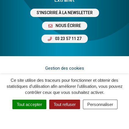
S'INSCRIRE À LA NEWSLETTER
NOUS ÉCRIRE
03 23 57 11 27
Gestion des cookies
Plan du site
Ce site utilise des traceurs pour fonctionner et obtenir des
statistiques d'utilisation afin améliorer l'utilisation, vous pouvez
Mentions légales
contrôler ceux que vous souhaitez activer.
Crédits
Tout accepter
Tout refuser
Personnaliser
Accessibilité : Non Conforme
Politique de confidentialité