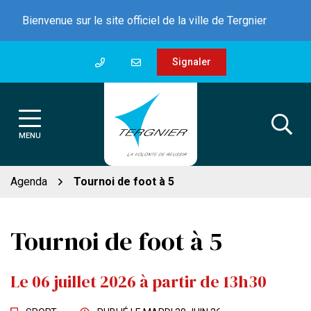
Gestion des traceurs
Aller
Bienvenue sur le site officiel de la ville de Tergnier
au
contenu
Signaler
MENU
Agenda
Tournoi de foot à 5
Tournoi de foot à 5
Le
06
juillet
2026
à partir de 13h30