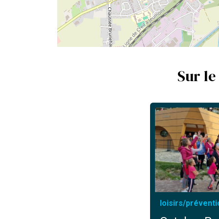
Sur le
loisirs
/
préventi