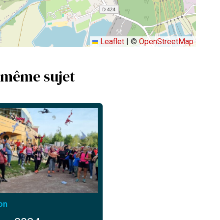
Leaflet
|
©
OpenStreetMap
 même sujet
on