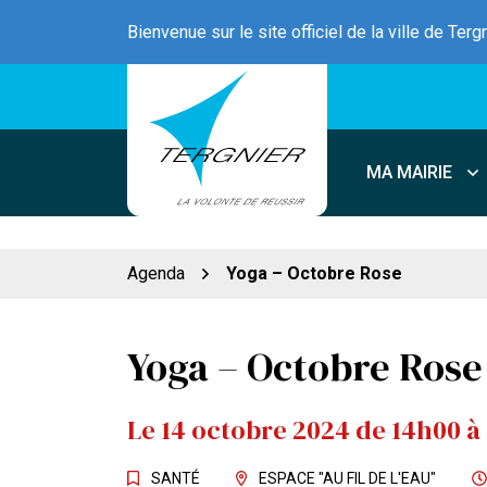
Gestion des traceurs
Aller
Bienvenue sur le site officiel de la ville de Terg
au
contenu
MA MAIRIE
Agenda
Yoga – Octobre Rose
Yoga – Octobre Rose
Le
14
octobre
2024
de 14h00 à
SANTÉ
ESPACE "AU FIL DE L'EAU"