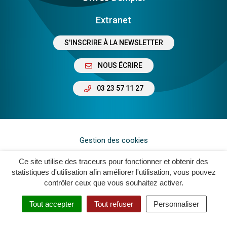
Extranet
S'INSCRIRE À LA NEWSLETTER
NOUS ÉCRIRE
03 23 57 11 27
Gestion des cookies
Plan du site
Ce site utilise des traceurs pour fonctionner et obtenir des
statistiques d'utilisation afin améliorer l'utilisation, vous pouvez
Mentions légales
contrôler ceux que vous souhaitez activer.
Crédits
Tout accepter
Tout refuser
Personnaliser
Accessibilité : Non Conforme