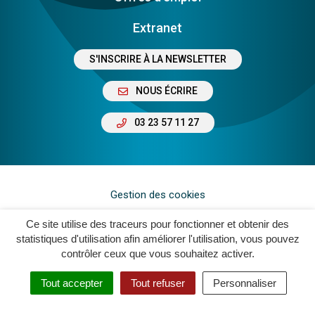
Extranet
S'INSCRIRE À LA NEWSLETTER
NOUS ÉCRIRE
03 23 57 11 27
Gestion des cookies
Plan du site
Ce site utilise des traceurs pour fonctionner et obtenir des
statistiques d'utilisation afin améliorer l'utilisation, vous pouvez
Mentions légales
contrôler ceux que vous souhaitez activer.
Crédits
Tout accepter
Tout refuser
Personnaliser
Accessibilité : Non Conforme