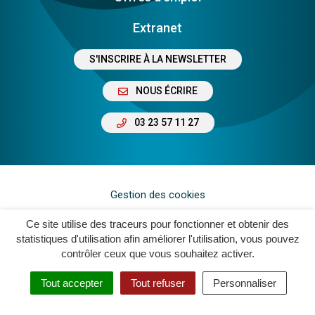
Extranet
S'INSCRIRE À LA NEWSLETTER
NOUS ÉCRIRE
03 23 57 11 27
Gestion des cookies
Plan du site
Ce site utilise des traceurs pour fonctionner et obtenir des
statistiques d'utilisation afin améliorer l'utilisation, vous pouvez
Mentions légales
contrôler ceux que vous souhaitez activer.
Crédits
Tout accepter
Tout refuser
Personnaliser
Accessibilité : Non Conforme