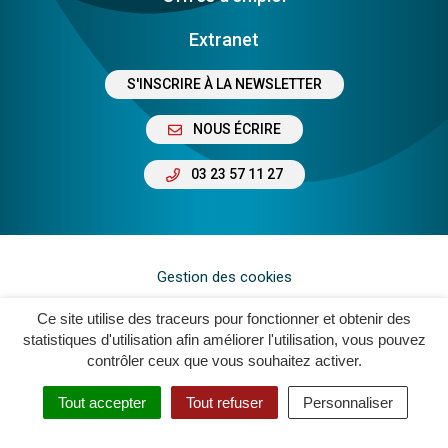
Extranet
S'INSCRIRE À LA NEWSLETTER
NOUS ÉCRIRE
03 23 57 11 27
Gestion des cookies
Plan du site
Ce site utilise des traceurs pour fonctionner et obtenir des
statistiques d'utilisation afin améliorer l'utilisation, vous pouvez
Mentions légales
contrôler ceux que vous souhaitez activer.
Crédits
Tout accepter
Tout refuser
Personnaliser
Accessibilité : Non Conforme