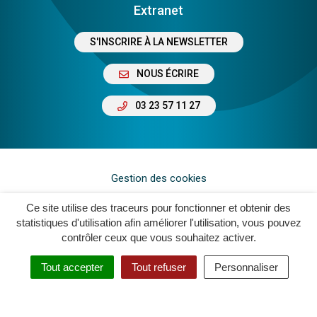
Extranet
S'INSCRIRE À LA NEWSLETTER
NOUS ÉCRIRE
03 23 57 11 27
Gestion des cookies
Plan du site
Ce site utilise des traceurs pour fonctionner et obtenir des
statistiques d'utilisation afin améliorer l'utilisation, vous pouvez
Mentions légales
contrôler ceux que vous souhaitez activer.
Crédits
Tout accepter
Tout refuser
Personnaliser
Accessibilité : Non Conforme
Politique de confidentialité