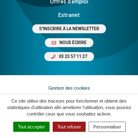
Offres d’emploi
Extranet
S'INSCRIRE À LA NEWSLETTER
NOUS ÉCRIRE
03 23 57 11 27
Gestion des cookies
Plan du site
Ce site utilise des traceurs pour fonctionner et obtenir des
statistiques d'utilisation afin améliorer l'utilisation, vous pouvez
Mentions légales
contrôler ceux que vous souhaitez activer.
Crédits
Tout accepter
Tout refuser
Personnaliser
Accessibilité : Non Conforme