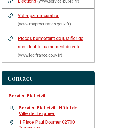
Élections
(www.service-public.fr)
Voter par procuration
(www.maprocuration.gouv.fr)
Pièces permettant de justifier de
son identité au moment du vote
(www.legifrance.gouv.fr)
Contact
Service Etat civil
Service Etat civil - Hôtel de
Ville de Tergnier
1 Place Paul Doumer 02700
Tergnier