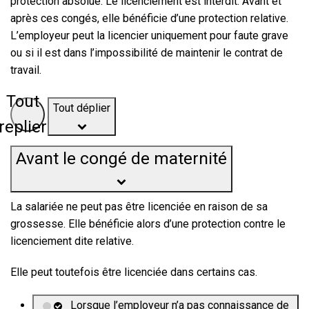
protection absolue. Le licenciement est interdit. Avant et
après ces congés, elle bénéficie d’une protection relative.
L’employeur peut la licencier uniquement pour faute grave
ou si il est dans l’impossibilité de maintenir le contrat de
travail.
Tout déplier
Tout
replier
Avant le congé de maternité
La salariée ne peut pas être licenciée en raison de sa
grossesse. Elle bénéficie alors d’une protection contre le
licenciement dite
relative
.
Elle peut toutefois être licenciée dans certains cas.
Lorsque l’employeur n’a pas connaissance de