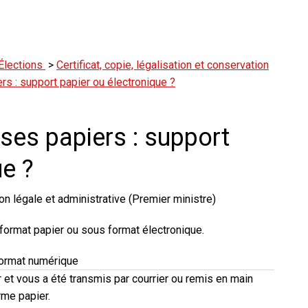
Élections
>
Certificat, copie, légalisation et conservation
s : support papier ou électronique ?
es papiers : support
ue ?
on légale et administrative (Premier ministre)
 format
papier
ou sous format
électronique
.
ormat numérique
r
et vous a été transmis
par courrier
ou
remis en main
rme papier
.