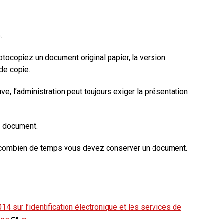
.
otocopiez
un
document original papier
, la version
de copie
.
uve,
l’administration
peut toujours
exiger
la présentation
e document.
 combien de temps vous devez conserver un document.
4 sur l’identification électronique et les services de