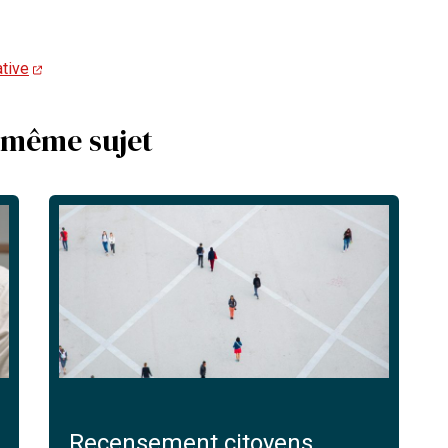
ative
 même sujet
Recensement citoyens