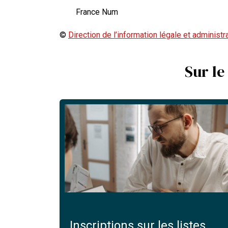
France Num
©
Direction de l’information légale et administr
Sur le
Inscriptions sur les listes