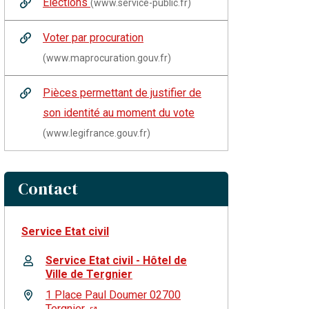
Élections
(www.service-public.fr)
Voter par procuration
(www.maprocuration.gouv.fr)
Pièces permettant de justifier de
son identité au moment du vote
(www.legifrance.gouv.fr)
Contact
Service Etat civil
Service Etat civil - Hôtel de
Ville de Tergnier
1 Place Paul Doumer 02700
Tergnier