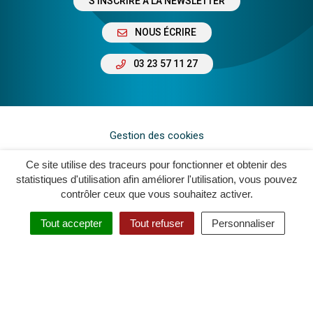
S'INSCRIRE À LA NEWSLETTER
NOUS ÉCRIRE
03 23 57 11 27
Gestion des cookies
Plan du site
Ce site utilise des traceurs pour fonctionner et obtenir des
statistiques d'utilisation afin améliorer l'utilisation, vous pouvez
Mentions légales
contrôler ceux que vous souhaitez activer.
Crédits
Tout accepter
Tout refuser
Personnaliser
Accessibilité : Non Conforme
Politique de confidentialité