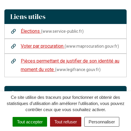
Liens utiles
Élections
(www.service-public.fr)
Voter par procuration
(www.maprocuration.gouv.fr)
Pièces permettant de justifier de son identité au
moment du vote
(www.legifrance.gouv.fr)
Contact
Ce site utilise des traceurs pour fonctionner et obtenir des
statistiques d'utilisation afin améliorer l'utilisation, vous pouvez
contrôler ceux que vous souhaitez activer.
Service Etat civil
Tout accepter
Tout refuser
Personnaliser
Service Etat civil - Hôtel de Ville de
Tergnier