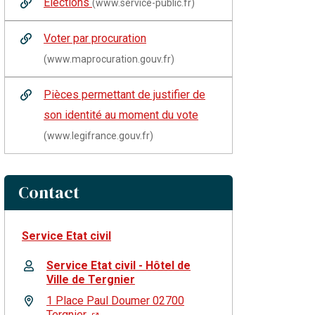
Élections
(www.service-public.fr)
Voter par procuration
(www.maprocuration.gouv.fr)
Pièces permettant de justifier de
son identité au moment du vote
(www.legifrance.gouv.fr)
Contact
Service Etat civil
Service Etat civil - Hôtel de
Ville de Tergnier
1 Place Paul Doumer 02700
Tergnier