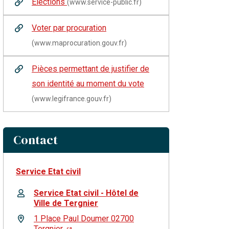
Élections
(www.service-public.fr)
Voter par procuration
(www.maprocuration.gouv.fr)
Pièces permettant de justifier de
son identité au moment du vote
(www.legifrance.gouv.fr)
Contact
Service Etat civil
Service Etat civil - Hôtel de
Ville de Tergnier
1 Place Paul Doumer 02700
Tergnier