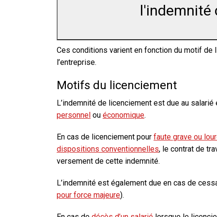
l'indemnité
Ces conditions varient en fonction du
motif
de l
l’entreprise.
Motifs du licenciement
L’indemnité de licenciement est due au salarié
personnel
ou
économique
.
En cas de licenciement pour
faute grave ou lou
dispositions conventionnelles
, le contrat de tr
versement de cette indemnité.
L’indemnité est également due en cas de cessat
pour force majeure
).
En cas de
décès d’un salarié
lorsque le licenci