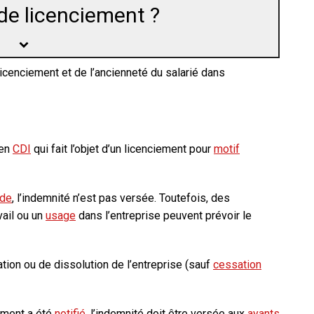
 de licenciement ?
icenciement et de l’
ancienneté
du salarié dans
 en
CDI
qui fait l’objet d’un licenciement pour
motif
rde
, l’indemnité n’est pas versée. Toutefois, des
avail ou un
usage
dans l’entreprise peuvent prévoir le
ion ou de dissolution de l’entreprise (sauf
cessation
ement a été
notifié
, l’indemnité doit être versée aux
ayants