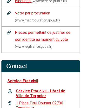
Élections
(www.service-public.fr)
Voter par procuration
(www.maprocuration.gouv.fr)
Pièces permettant de justifier de
son identité au moment du vote
(www.legifrance.gouv.fr)
Contact
Service Etat civil
Service Etat civil - Hôtel de
Ville de Tergnier
1 Place Paul Doumer 02700
Tergnier