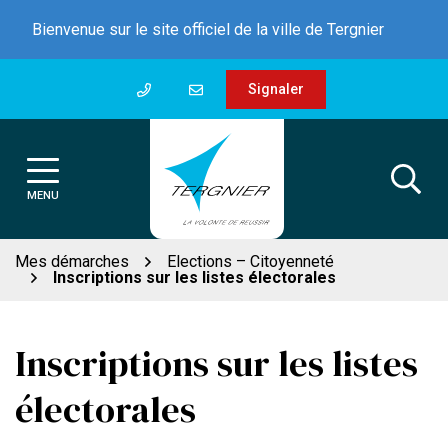
Gestion des traceurs
Aller
Bienvenue sur le site officiel de la ville de Tergnier
au
contenu
Signaler
MENU
Mes démarches
Elections – Citoyenneté
Inscriptions sur les listes électorales
Inscriptions sur les listes
électorales