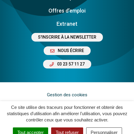
Offres d’emploi
Extranet
S'INSCRIRE À LA NEWSLETTER
NOUS ÉCRIRE
03 23 57 11 27
Gestion des cookies
Plan du site
Ce site utilise des traceurs pour fonctionner et obtenir des
statistiques d'utilisation afin améliorer l'utilisation, vous pouvez
Mentions légales
contrôler ceux que vous souhaitez activer.
Crédits
Tout accepter
Tout refuser
Personnaliser