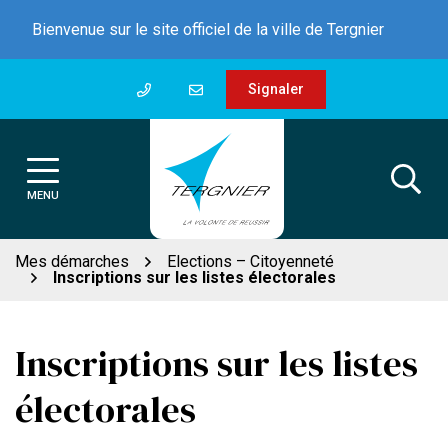
Gestion des traceurs
Aller
Bienvenue sur le site officiel de la ville de Tergnier
au
contenu
Signaler
MENU
Mes démarches
Elections – Citoyenneté
Inscriptions sur les listes électorales
Inscriptions sur les listes
électorales