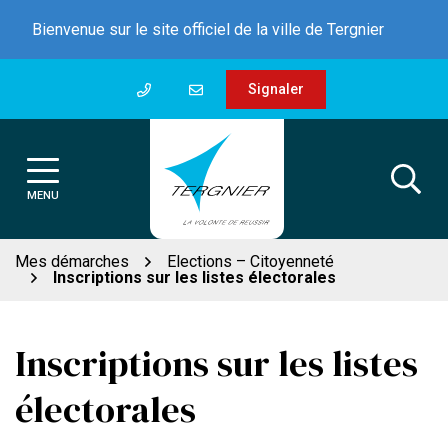
Gestion des traceurs
Aller
Bienvenue sur le site officiel de la ville de Tergnier
au
contenu
Signaler
MENU
Mes démarches
Elections – Citoyenneté
Inscriptions sur les listes électorales
Inscriptions sur les listes
électorales