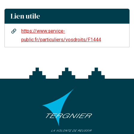
Lien utile
https://www.service-
public.fr/particuliers/vosdroits/F1444