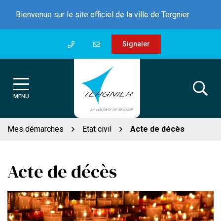
Gestion des traceurs
Aller
Bienvenue sur le site officiel de la ville de Tergnier
au
contenu
Signaler
MENU
Mes démarches
Etat civil
Acte de décès
Acte de décès