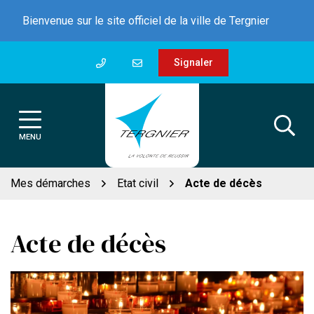
Gestion des traceurs
Aller
Bienvenue sur le site officiel de la ville de Tergnier
au
contenu
Signaler
MENU
Mes démarches
Etat civil
Acte de décès
Acte de décès