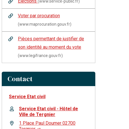
Élections
(www.service-public.fr)
Voter par procuration
(www.maprocuration.gouv.fr)
Pièces permettant de justifier de
son identité au moment du vote
(www.legifrance.gouv.fr)
Contact
Service Etat civil
Service Etat civil - Hôtel de
Ville de Tergnier
1 Place Paul Doumer 02700
Tergnier