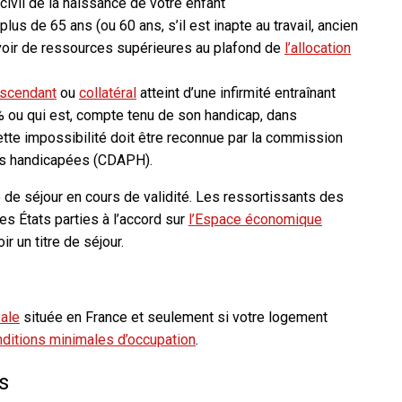
ivil de la naissance de votre enfant
plus de 65 ans (ou 60 ans, s’il est inapte au travail, ancien
voir de ressources supérieures au plafond de
l’allocation
scendant
ou
collatéral
atteint d’une infirmité entraînant
 ou qui est, compte tenu de son handicap, dans
ette impossibilité doit être reconnue par la commission
es handicapées (CDAPH).
 de séjour en cours de validité. Les ressortissants des
res États parties à l’accord sur
l’Espace économique
r un titre de séjour.
pale
située en France et seulement si votre logement
nditions minimales d’occupation
.
s