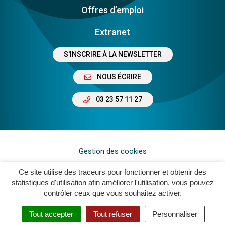
Offres d’emploi
Extranet
S'INSCRIRE À LA NEWSLETTER
NOUS ÉCRIRE
03 23 57 11 27
Gestion des cookies
Plan du site
Ce site utilise des traceurs pour fonctionner et obtenir des
statistiques d'utilisation afin améliorer l'utilisation, vous pouvez
Mentions légales
contrôler ceux que vous souhaitez activer.
Crédits
Tout accepter
Tout refuser
Personnaliser
Accessibilité : Non Conforme