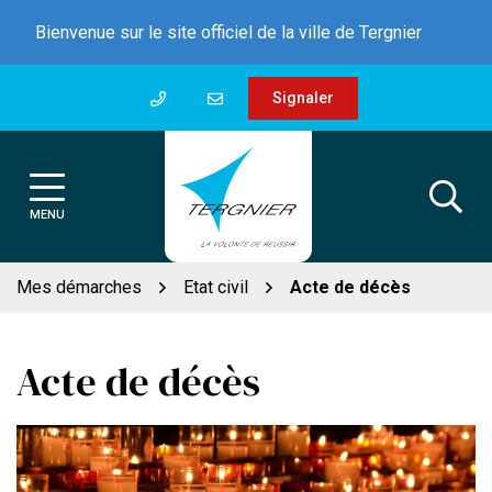
Gestion des traceurs
Aller
Bienvenue sur le site officiel de la ville de Tergnier
au
contenu
Signaler
MENU
Mes démarches
Etat civil
Acte de décès
Acte de décès