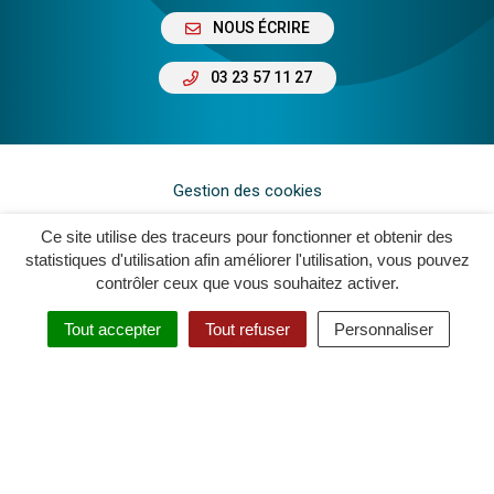
NOUS ÉCRIRE
03 23 57 11 27
Gestion des cookies
Plan du site
Ce site utilise des traceurs pour fonctionner et obtenir des
statistiques d'utilisation afin améliorer l'utilisation, vous pouvez
Mentions légales
contrôler ceux que vous souhaitez activer.
Crédits
Tout accepter
Tout refuser
Personnaliser
Accessibilité : Non Conforme
Politique de confidentialité